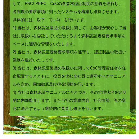
して、FSC/ PEFC CoCの各森林認証制度の意義を理解し、
パ
各制度の要求事項に則ったシステムを構築し維持させます。
ー・
具体的には、以下 1)～4) を行います。
原
1) 当社は、森林認証製品の取扱に関して、お客様が安心して当
紙
社に取扱いを委託していただけるよう森林認証規格要求事項を
加
ベースに適切な管理をいたします。
2) 当社は、森林認証規格要求事項を遵守し、認証製品の取扱い
工
業務を遂行いたします。
等
3) 当社は、森林認証製品の取扱いに関してCoC管理責任者を任
－
命配置するとともに、役員を含む全社員に遵守すべきマニュア
SP1
ルを定め、周知徹底及び啓発活動を行います。
4) 当社は森林認証マニュアルにもとづき、その管理状況を定期
的に内部監査します。また当社の業務内容、社会情勢、等の変
化に適合するよう継続的に見直し修正を行います。