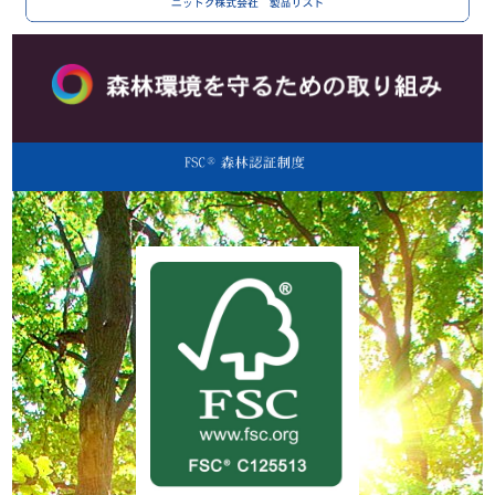
原
キ
キ
静
紙
ン・
ン・
岡
加
コ
コ
県
工
ー
ー
富
等
ヒ
ヒ
士
－
ー
ー
市
ボ
フ
フ
ニ
ー
ィ
ィ
ッ
ダ
ル
ル
ト
ー
タ
タ
ク
PR1
ー・
ー・
株
紙
紙
式
ナ
ナ
会
プ
プ
社
キ