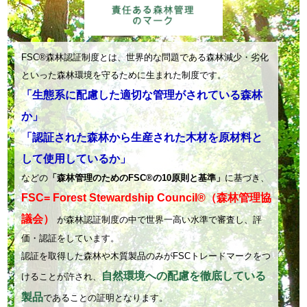
キ
製
ン・
ン・
紙
ラ
ラ
会
ッ
FSC
®
森林認証制度とは、世界的な問題である森林減少・劣化
ッ
社
ピ
といった森林環境を守るために生まれた制度です。
ピ
－
「生態系に配慮した適切な管理がされている森林
ン
ン
ナ
か」
グ
グ
プ
ペ
「認証された森林から生産された木材を原材料と
ペ
キ
ー
して使用しているか」
ー
ン・
パ
などの
「森林管理のためのFSC
®
の10原則と基準」
に基づき、
パ
コ
FSC= Forest Stewardship Council
®
（森林管理協
ー・
ー・
ー
議会）
原
が森林認証制度の中で世界一高い水準で審査し、評
原
ヒ
価・認証をしています。
紙
紙
認証を取得した森林や木質製品のみがFSCトレードマークをつ
ー
加
加
自然環境への配慮を徹底している
けることが許され、
フ
工
工
製品
であることの証明となります。
ィ
等