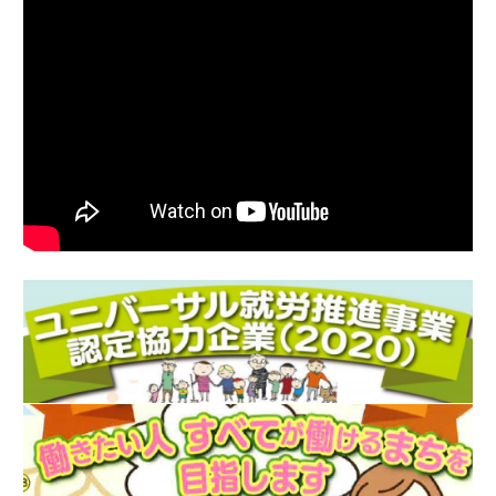
加
岡
【Youtube】会社説明2
工・
株
県
コ
富
式
ー
士
会
ヒ
市
ー
社、
ニ
フ
原
ッ
ィ
ト
紙
ル
ク
加
タ
株
ー・
工・
式
ナ
会
コ
プ
社
ー
キ
製
ン
ヒ
紙