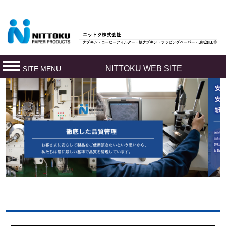
製
紙
会
社
NITTOKU WEB SITE
SITE MENU
ニ
製
ッ
ト
紙
ク
会
株
社
式
ニ
会
社、
ッ
原
ト
紙
静
ク