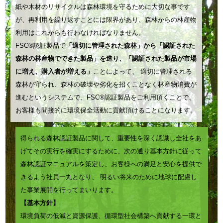
等
紙や木材のリサイクルは森林環境を守るために大切な事です
ル
－
－
が、再利用を繰り返すことには限界があり、森林からの林産物
タ
ボ
ボ
利用はこれからも行わなければなりません。
ー・
ー
ー
FSC
®
認証製品で
「適切に管理された森林」から「認証された
紙
ダ
森林の林産物でできた製品」を造り、「認証された製品が市場
ダ
ナ
ー
に増え、購入者が増える」
ことによって、 適切に管理される
ー
プ
森林が守られ、森林の破壊や劣化を招くことなく林産物消費が
PR2
A1
進むというシステムで、FSC
®
認証製品をご利用頂くことで、
キ
お客様も間接的に環境保全活動に貢献頂けることになります。
ン・
ラ
得られる森林認証製品に関して、重要性を深く認識し全社をあ
ッ
げてその実行を確実にするために、次の通り基本方針に従って
ピ
森林認証マニュアルを策定し、お客様への満足と安心を提供で
ン
きるよう社員一丸となり、 明るい将来のために地球に配慮し
グ
た事業展開を行ってまいります。
【基本方針】
ペ
環境負荷の低減と資源保護、循環型社会構築へ貢献する一環と
ー