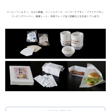
ど
ー・
ニ
ニ
ロ
紙
ッ
ッ
ゴ
ナ
ト
ト
プ
ク
ク
キ
株
株
ン・
式
式
ラ
会
会
ッ
社
社
ピ
製
製
ン
紙
紙
グ
会
会
ペ
社
社
ー
－
－
パ
ナ
ナ
ー・
プ
プ