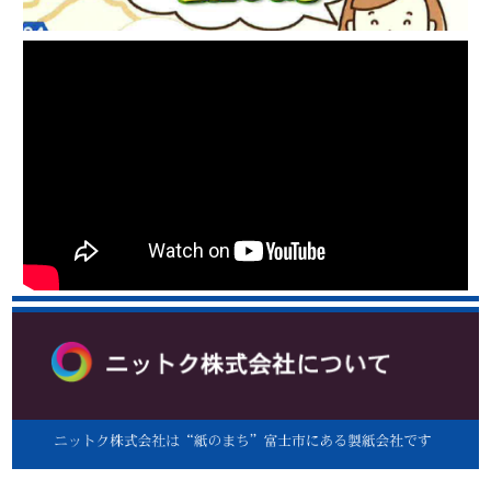
な
会
ー
ど
社
【Youtube】富士市企業PR動画
フ
－
ィ
ナ
ル
プ
キ
タ
ン・
ー・
コ
ナ
ー
ヒ
静
プ
静
ー
岡
岡
キ
フ
県
県
ン
ィ
富
富
ル
士
な
士
タ
市
市