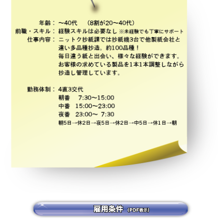
会
会
ン
な
社
社
ど
抄
の
の
紙
抄
製
造
課
紙
を
の
求
し
求
人
て
い
人
情
ま
情
報