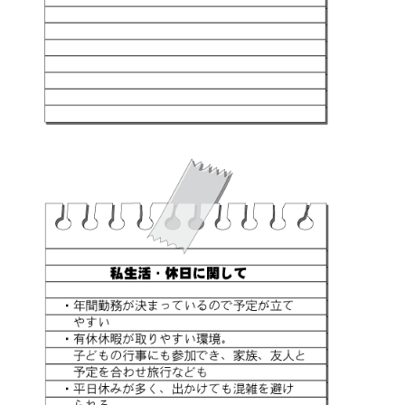
ー
フ
ィ
ル
タ
ー・
ナ
プ
キ