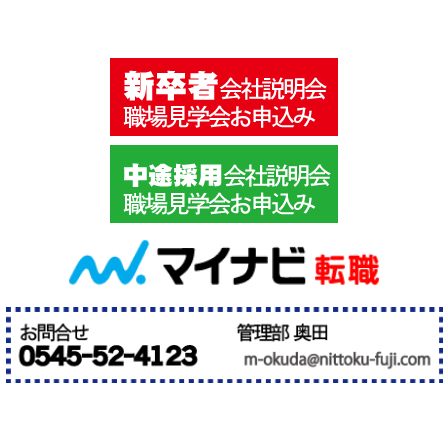
す
報
で
で
す
す。
紙
の
街
富
士