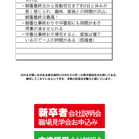
ン
な
ど
の
製
造
を
し