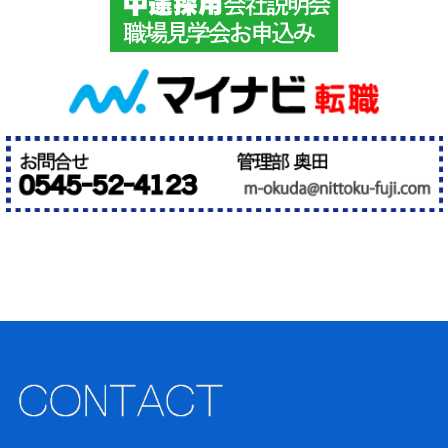
て
い
ま
す。